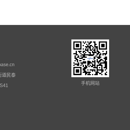
ase.cn
街道民泰
手机网站
41